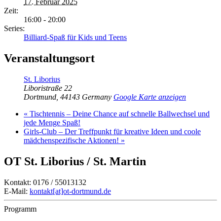
17. Februar 2025
Zeit:
16:00 - 20:00
Series:
Billiard-Spaß für Kids und Teens
Veranstaltungsort
St. Liborius
Liboristraße 22
Dortmund
,
44143
Germany
Google Karte anzeigen
«
Tischtennis – Deine Chance auf schnelle Ballwechsel und
jede Menge Spaß!
Girls-Club – Der Treffpunkt für kreative Ideen und coole
mädchenspezifische Aktionen!
»
OT St. Liborius / St. Martin
Kontakt: 0176 / 55013132
E-Mail:
kontakt[at]ot-dortmund.de
Programm