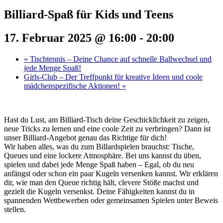
Billiard-Spaß für Kids und Teens
17. Februar 2025 @ 16:00
-
20:00
«
Tischtennis – Deine Chance auf schnelle Ballwechsel und
jede Menge Spaß!
Girls-Club – Der Treffpunkt für kreative Ideen und coole
mädchenspezifische Aktionen!
»
Hast du Lust, am Billiard-Tisch deine Geschicklichkeit zu zeigen,
neue Tricks zu lernen und eine coole Zeit zu verbringen? Dann ist
unser Billiard-Angebot genau das Richtige für dich!
Wir haben alles, was du zum Billardspielen brauchst: Tische,
Queues und eine lockere Atmosphäre. Bei uns kannst du üben,
spielen und dabei jede Menge Spaß haben – Egal, ob du neu
anfängst oder schon ein paar Kugeln versenken kannst. Wir erklären
dir, wie man den Queue richtig hält, clevere Stöße machst und
gezielt die Kugeln versenkst. Deine Fähigkeiten kannst du in
spannenden Wettbewerben oder gemeinsamen Spielen unter Beweis
stellen.