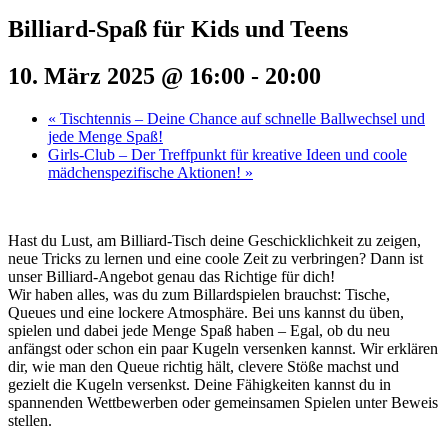
Billiard-Spaß für Kids und Teens
10. März 2025 @ 16:00
-
20:00
«
Tischtennis – Deine Chance auf schnelle Ballwechsel und
jede Menge Spaß!
Girls-Club – Der Treffpunkt für kreative Ideen und coole
mädchenspezifische Aktionen!
»
Hast du Lust, am Billiard-Tisch deine Geschicklichkeit zu zeigen,
neue Tricks zu lernen und eine coole Zeit zu verbringen? Dann ist
unser Billiard-Angebot genau das Richtige für dich!
Wir haben alles, was du zum Billardspielen brauchst: Tische,
Queues und eine lockere Atmosphäre. Bei uns kannst du üben,
spielen und dabei jede Menge Spaß haben – Egal, ob du neu
anfängst oder schon ein paar Kugeln versenken kannst. Wir erklären
dir, wie man den Queue richtig hält, clevere Stöße machst und
gezielt die Kugeln versenkst. Deine Fähigkeiten kannst du in
spannenden Wettbewerben oder gemeinsamen Spielen unter Beweis
stellen.