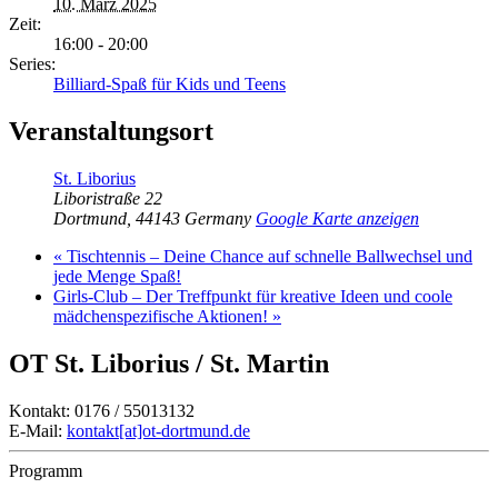
10. März 2025
Zeit:
16:00 - 20:00
Series:
Billiard-Spaß für Kids und Teens
Veranstaltungsort
St. Liborius
Liboristraße 22
Dortmund
,
44143
Germany
Google Karte anzeigen
«
Tischtennis – Deine Chance auf schnelle Ballwechsel und
jede Menge Spaß!
Girls-Club – Der Treffpunkt für kreative Ideen und coole
mädchenspezifische Aktionen!
»
OT St. Liborius / St. Martin
Kontakt: 0176 / 55013132
E-Mail:
kontakt[at]ot-dortmund.de
Programm