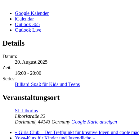
Google Kalender
iCalendar
Outlook 365
Outlook Live
Details
Datum:
20. August 2025
Zeit:
16:00 - 20:00
Series:
Billiard-Spaß für Kids und Teens
Veranstaltungsort
St. Liborius
Liboristraße 22
Dortmund
,
44143
Germany
Google Karte anzeigen
«
Girls-Club – Der Treffpunkt für kreative Ideen und coole mä
Yoga-Kurs für Kinder und Jugendliche
»