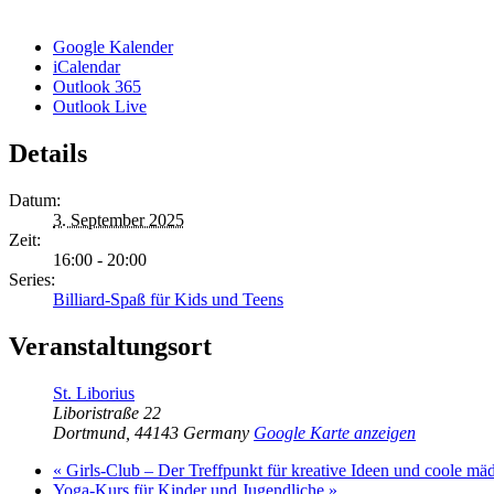
Google Kalender
iCalendar
Outlook 365
Outlook Live
Details
Datum:
3. September 2025
Zeit:
16:00 - 20:00
Series:
Billiard-Spaß für Kids und Teens
Veranstaltungsort
St. Liborius
Liboristraße 22
Dortmund
,
44143
Germany
Google Karte anzeigen
«
Girls-Club – Der Treffpunkt für kreative Ideen und coole mä
Yoga-Kurs für Kinder und Jugendliche
»