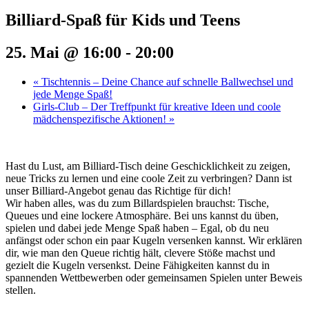
Billiard-Spaß für Kids und Teens
25. Mai @ 16:00
-
20:00
«
Tischtennis – Deine Chance auf schnelle Ballwechsel und
jede Menge Spaß!
Girls-Club – Der Treffpunkt für kreative Ideen und coole
mädchenspezifische Aktionen!
»
Hast du Lust, am Billiard-Tisch deine Geschicklichkeit zu zeigen,
neue Tricks zu lernen und eine coole Zeit zu verbringen? Dann ist
unser Billiard-Angebot genau das Richtige für dich!
Wir haben alles, was du zum Billardspielen brauchst: Tische,
Queues und eine lockere Atmosphäre. Bei uns kannst du üben,
spielen und dabei jede Menge Spaß haben – Egal, ob du neu
anfängst oder schon ein paar Kugeln versenken kannst. Wir erklären
dir, wie man den Queue richtig hält, clevere Stöße machst und
gezielt die Kugeln versenkst. Deine Fähigkeiten kannst du in
spannenden Wettbewerben oder gemeinsamen Spielen unter Beweis
stellen.