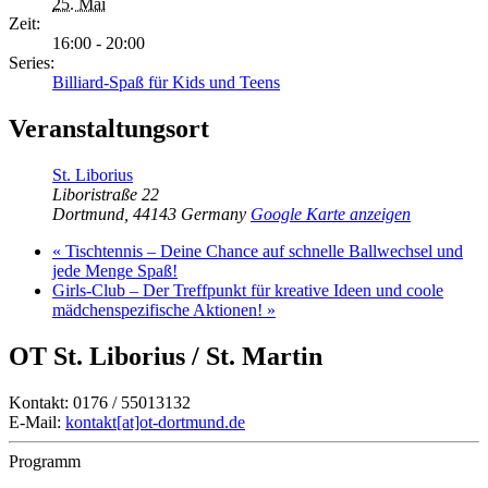
25. Mai
Zeit:
16:00 - 20:00
Series:
Billiard-Spaß für Kids und Teens
Veranstaltungsort
St. Liborius
Liboristraße 22
Dortmund
,
44143
Germany
Google Karte anzeigen
«
Tischtennis – Deine Chance auf schnelle Ballwechsel und
jede Menge Spaß!
Girls-Club – Der Treffpunkt für kreative Ideen und coole
mädchenspezifische Aktionen!
»
OT St. Liborius / St. Martin
Kontakt: 0176 / 55013132
E-Mail:
kontakt[at]ot-dortmund.de
Programm