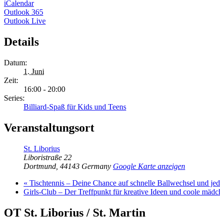
iCalendar
Outlook 365
Outlook Live
Details
Datum:
1. Juni
Zeit:
16:00 - 20:00
Series:
Billiard-Spaß für Kids und Teens
Veranstaltungsort
St. Liborius
Liboristraße 22
Dortmund
,
44143
Germany
Google Karte anzeigen
«
Tischtennis – Deine Chance auf schnelle Ballwechsel und j
Girls-Club – Der Treffpunkt für kreative Ideen und coole mäd
OT St. Liborius / St. Martin