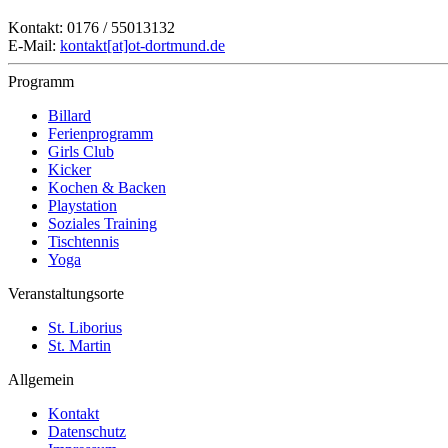
Kontakt: 0176 / 55013132
E-Mail:
kontakt[at]ot-dortmund.de
Programm
Billard
Ferienprogramm
Girls Club
Kicker
Kochen & Backen
Playstation
Soziales Training
Tischtennis
Yoga
Veranstaltungsorte
St. Liborius
St. Martin
Allgemein
Kontakt
Datenschutz