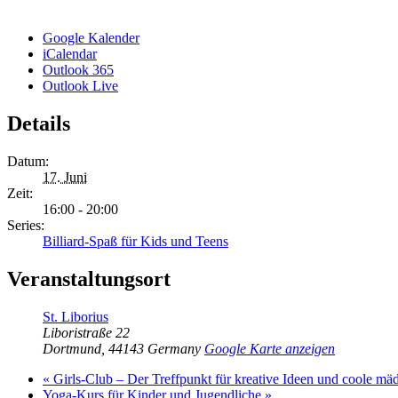
Google Kalender
iCalendar
Outlook 365
Outlook Live
Details
Datum:
17. Juni
Zeit:
16:00 - 20:00
Series:
Billiard-Spaß für Kids und Teens
Veranstaltungsort
St. Liborius
Liboristraße 22
Dortmund
,
44143
Germany
Google Karte anzeigen
«
Girls-Club – Der Treffpunkt für kreative Ideen und coole mä
Yoga-Kurs für Kinder und Jugendliche
»