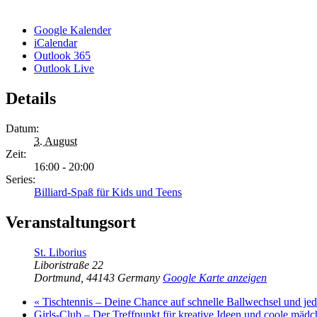
Google Kalender
iCalendar
Outlook 365
Outlook Live
Details
Datum:
3. August
Zeit:
16:00 - 20:00
Series:
Billiard-Spaß für Kids und Teens
Veranstaltungsort
St. Liborius
Liboristraße 22
Dortmund
,
44143
Germany
Google Karte anzeigen
«
Tischtennis – Deine Chance auf schnelle Ballwechsel und j
Girls-Club – Der Treffpunkt für kreative Ideen und coole mäd