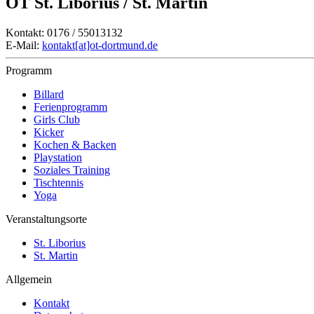
OT St. Liborius / St. Martin
Kontakt: 0176 / 55013132
E-Mail:
kontakt[at]ot-dortmund.de
Programm
Billard
Ferienprogramm
Girls Club
Kicker
Kochen & Backen
Playstation
Soziales Training
Tischtennis
Yoga
Veranstaltungsorte
St. Liborius
St. Martin
Allgemein
Kontakt