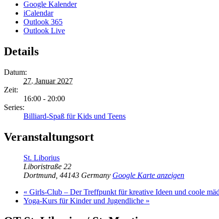
Google Kalender
iCalendar
Outlook 365
Outlook Live
Details
Datum:
27. Januar 2027
Zeit:
16:00 - 20:00
Series:
Billiard-Spaß für Kids und Teens
Veranstaltungsort
St. Liborius
Liboristraße 22
Dortmund
,
44143
Germany
Google Karte anzeigen
«
Girls-Club – Der Treffpunkt für kreative Ideen und coole mä
Yoga-Kurs für Kinder und Jugendliche
»