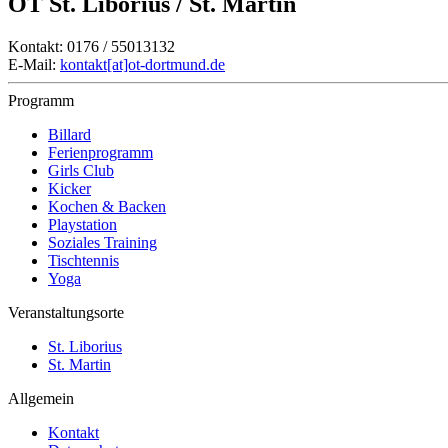
OT St. Liborius / St. Martin
Kontakt: 0176 / 55013132
E-Mail:
kontakt[at]ot-dortmund.de
Programm
Billard
Ferienprogramm
Girls Club
Kicker
Kochen & Backen
Playstation
Soziales Training
Tischtennis
Yoga
Veranstaltungsorte
St. Liborius
St. Martin
Allgemein
Kontakt