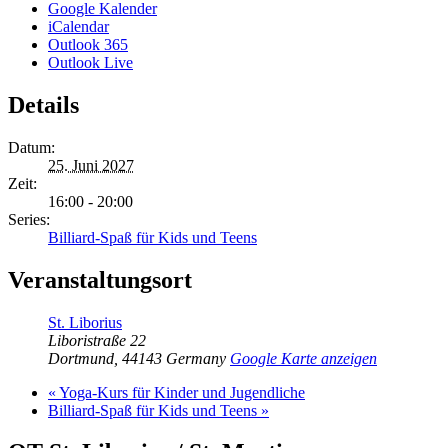
Google Kalender
iCalendar
Outlook 365
Outlook Live
Details
Datum:
25. Juni 2027
Zeit:
16:00 - 20:00
Series:
Billiard-Spaß für Kids und Teens
Veranstaltungsort
St. Liborius
Liboristraße 22
Dortmund
,
44143
Germany
Google Karte anzeigen
«
Yoga-Kurs für Kinder und Jugendliche
Billiard-Spaß für Kids und Teens
»