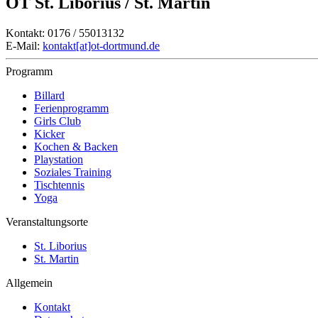
OT St. Liborius / St. Martin
Kontakt: 0176 / 55013132
E-Mail:
kontakt[at]ot-dortmund.de
Programm
Billard
Ferienprogramm
Girls Club
Kicker
Kochen & Backen
Playstation
Soziales Training
Tischtennis
Yoga
Veranstaltungsorte
St. Liborius
St. Martin
Allgemein
Kontakt