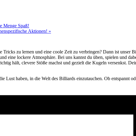
ede Menge Spaß!
chenspezifische Aktionen!
»
e Tricks zu lernen und eine coole Zeit zu verbringen? Dann ist unser B
 und eine lockere Atmosphäre. Bei uns kannst du üben, spielen und da
ichtig hält, clevere Stöße machst und gezielt die Kugeln versenkst. D
die Lust haben, in die Welt des Billiards einzutauchen. Ob entspannt ode