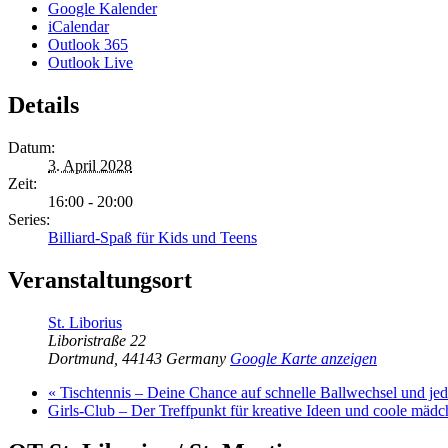
Google Kalender
iCalendar
Outlook 365
Outlook Live
Details
Datum:
3. April 2028
Zeit:
16:00 - 20:00
Series:
Billiard-Spaß für Kids und Teens
Veranstaltungsort
St. Liborius
Liboristraße 22
Dortmund
,
44143
Germany
Google Karte anzeigen
«
Tischtennis – Deine Chance auf schnelle Ballwechsel und j
Girls-Club – Der Treffpunkt für kreative Ideen und coole mäd