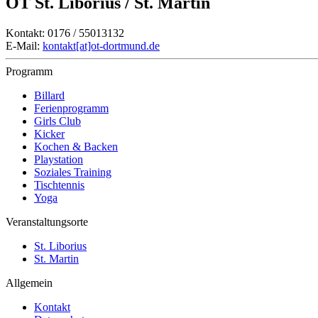
OT St. Liborius / St. Martin
Kontakt: 0176 / 55013132
E-Mail:
kontakt[at]ot-dortmund.de
Programm
Billard
Ferienprogramm
Girls Club
Kicker
Kochen & Backen
Playstation
Soziales Training
Tischtennis
Yoga
Veranstaltungsorte
St. Liborius
St. Martin
Allgemein
Kontakt