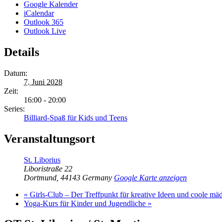
Google Kalender
iCalendar
Outlook 365
Outlook Live
Details
Datum:
7. Juni 2028
Zeit:
16:00 - 20:00
Series:
Billiard-Spaß für Kids und Teens
Veranstaltungsort
St. Liborius
Liboristraße 22
Dortmund
,
44143
Germany
Google Karte anzeigen
«
Girls-Club – Der Treffpunkt für kreative Ideen und coole mä
Yoga-Kurs für Kinder und Jugendliche
»