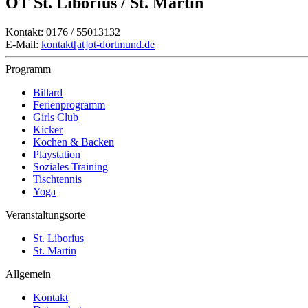
OT St. Liborius / St. Martin
Kontakt: 0176 / 55013132
E-Mail:
kontakt[at]ot-dortmund.de
Programm
Billard
Ferienprogramm
Girls Club
Kicker
Kochen & Backen
Playstation
Soziales Training
Tischtennis
Yoga
Veranstaltungsorte
St. Liborius
St. Martin
Allgemein
Kontakt