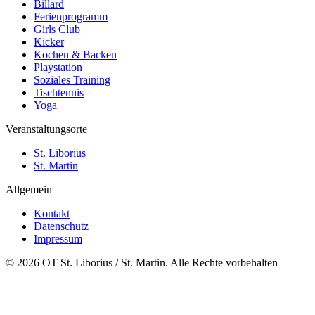
Billard
Ferienprogramm
Girls Club
Kicker
Kochen & Backen
Playstation
Soziales Training
Tischtennis
Yoga
Veranstaltungsorte
St. Liborius
St. Martin
Allgemein
Kontakt
Datenschutz
Impressum
© 2026 OT St. Liborius / St. Martin. Alle Rechte vorbehalten