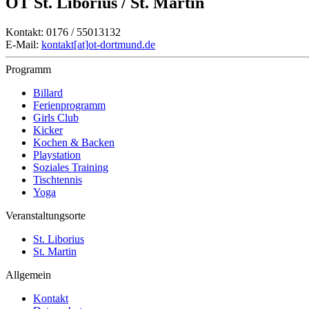
OT St. Liborius / St. Martin
Kontakt: 0176 / 55013132
E-Mail:
kontakt[at]ot-dortmund.de
Programm
Billard
Ferienprogramm
Girls Club
Kicker
Kochen & Backen
Playstation
Soziales Training
Tischtennis
Yoga
Veranstaltungsorte
St. Liborius
St. Martin
Allgemein
Kontakt