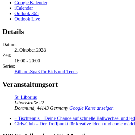
Google Kalender
iCalendar
Outlook 365
Outlook Live
Details
Datum:
2. Oktober 2028
Zeit:
16:00 - 20:00
Series:
Billiard-Spaß für Kids und Teens
Veranstaltungsort
St. Liborius
Liboristraße 22
Dortmund
,
44143
Germany
Google Karte anzeigen
«
Tischtennis – Deine Chance auf schnelle Ballwechsel und j
Girls-Club – Der Treffpunkt für kreative Ideen und coole mäd