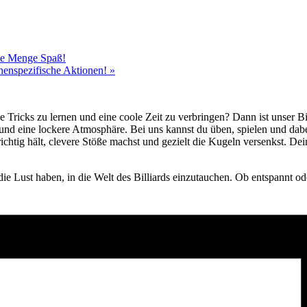
ede Menge Spaß!
chenspezifische Aktionen!
»
e Tricks zu lernen und eine coole Zeit zu verbringen? Dann ist unser B
 und eine lockere Atmosphäre. Bei uns kannst du üben, spielen und da
ichtig hält, clevere Stöße machst und gezielt die Kugeln versenkst. D
die Lust haben, in die Welt des Billiards einzutauchen. Ob entspannt ode