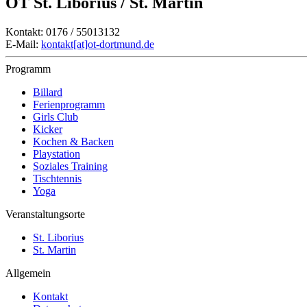
OT St. Liborius / St. Martin
Kontakt: 0176 / 55013132
E-Mail:
kontakt[at]ot-dortmund.de
Programm
Billard
Ferienprogramm
Girls Club
Kicker
Kochen & Backen
Playstation
Soziales Training
Tischtennis
Yoga
Veranstaltungsorte
St. Liborius
St. Martin
Allgemein
Kontakt