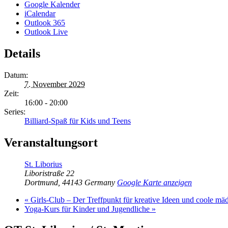
Google Kalender
iCalendar
Outlook 365
Outlook Live
Details
Datum:
7. November 2029
Zeit:
16:00 - 20:00
Series:
Billiard-Spaß für Kids und Teens
Veranstaltungsort
St. Liborius
Liboristraße 22
Dortmund
,
44143
Germany
Google Karte anzeigen
«
Girls-Club – Der Treffpunkt für kreative Ideen und coole mä
Yoga-Kurs für Kinder und Jugendliche
»