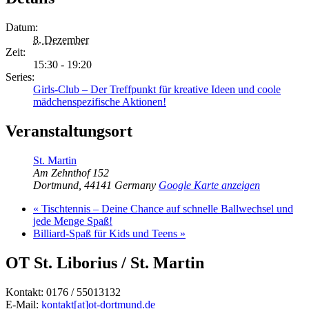
Datum:
8. Dezember
Zeit:
15:30 - 19:20
Series:
Girls-Club – Der Treffpunkt für kreative Ideen und coole
mädchenspezifische Aktionen!
Veranstaltungsort
St. Martin
Am Zehnthof 152
Dortmund
,
44141
Germany
Google Karte anzeigen
«
Tischtennis – Deine Chance auf schnelle Ballwechsel und
jede Menge Spaß!
Billiard-Spaß für Kids und Teens
»
OT St. Liborius / St. Martin
Kontakt: 0176 / 55013132
E-Mail:
kontakt[at]ot-dortmund.de