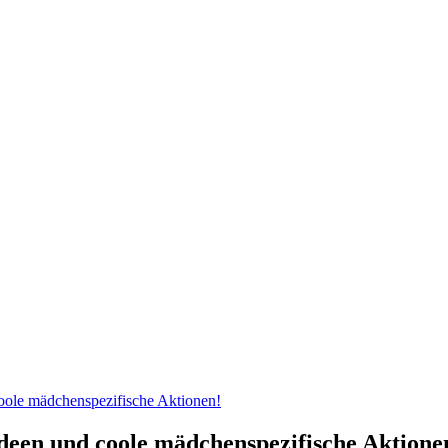
coole mädchenspezifische Aktionen!
Ideen und coole mädchenspezifische Aktione