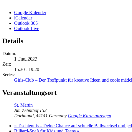
Google Kalender
iCalendar
Outlook 365
Outlook Live
Details
Datum:
1. Juni 2027
Zeit:
15:30 - 19:20
Series:
Girls-Club – Der Treffpunkt für kreative Ideen und coole mädc
Veranstaltungsort
St. Martin
Am Zehnthof 152
Dortmund
,
44141
Germany
Google Karte anzeigen
«
Tischtennis – Deine Chance auf schnelle Ballwechsel und j
Billiard-Spaß für Kids und Teens
»