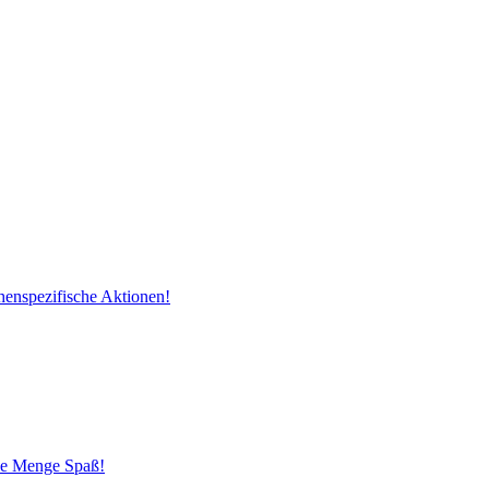
henspezifische Aktionen!
ede Menge Spaß!