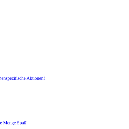
henspezifische Aktionen!
ede Menge Spaß!