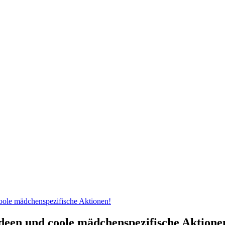
coole mädchenspezifische Aktionen!
Ideen und coole mädchenspezifische Aktione