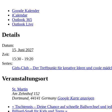
Google Kalender
iCalendar
Outlook 365
Outlook Live
Details
Datum:
15. Juni 2027
Zeit:
15:30 - 19:20
Series:
Girls-Club – Der Treffpunkt für kreative Ideen und coole mädc
Veranstaltungsort
St. Martin
Am Zehnthof 152
Dortmund
,
44141
Germany
Google Karte anzeigen
«
Tischtennis – Deine Chance auf schnelle Ballwechsel und j
Billiard-Spaß für Kids und Teens
»