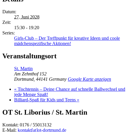
Datum:
27. Juni 2028
Zeit:
15:30 - 19:20
Series:
Girls-Club – Der Treffpunkt für kreative Ideen und coole
mädchenspezifische Aktionen!
Veranstaltungsort
St. Martin
Am Zehnthof 152
Dortmund
,
44141
Germany
Google Karte anzeigen
«
Tischtennis – Deine Chance auf schnelle Ballwechsel und
jede Menge Spaß!
Billiard-Spaß für Kids und Teens
»
OT St. Liborius / St. Martin
Kontakt: 0176 / 55013132
E-Mail:
kontakt[at]ot-dortmund.de