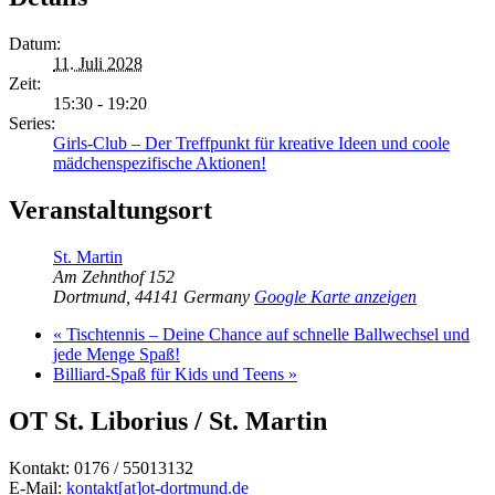
Datum:
11. Juli 2028
Zeit:
15:30 - 19:20
Series:
Girls-Club – Der Treffpunkt für kreative Ideen und coole
mädchenspezifische Aktionen!
Veranstaltungsort
St. Martin
Am Zehnthof 152
Dortmund
,
44141
Germany
Google Karte anzeigen
«
Tischtennis – Deine Chance auf schnelle Ballwechsel und
jede Menge Spaß!
Billiard-Spaß für Kids und Teens
»
OT St. Liborius / St. Martin
Kontakt: 0176 / 55013132
E-Mail:
kontakt[at]ot-dortmund.de