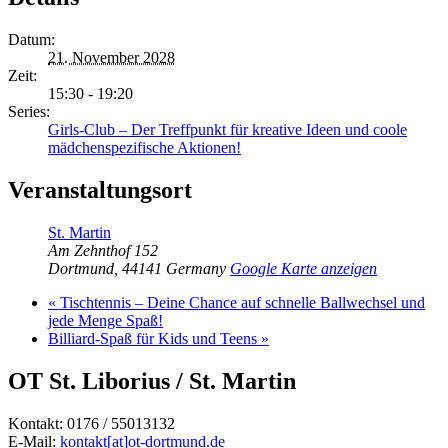
Datum:
21. November 2028
Zeit:
15:30 - 19:20
Series:
Girls-Club – Der Treffpunkt für kreative Ideen und coole
mädchenspezifische Aktionen!
Veranstaltungsort
St. Martin
Am Zehnthof 152
Dortmund
,
44141
Germany
Google Karte anzeigen
«
Tischtennis – Deine Chance auf schnelle Ballwechsel und
jede Menge Spaß!
Billiard-Spaß für Kids und Teens
»
OT St. Liborius / St. Martin
Kontakt: 0176 / 55013132
E-Mail:
kontakt[at]ot-dortmund.de