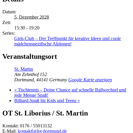
Datum:
5. Dezember 2028
Zeit:
15:30 - 19:20
Series:
Girls-Club – Der Treffpunkt für kreative Ideen und coole
mädchenspezifische Aktionen!
Veranstaltungsort
St. Martin
Am Zehnthof 152
Dortmund
,
44141
Germany
Google Karte anzeigen
«
Tischtennis – Deine Chance auf schnelle Ballwechsel und
jede Menge Spaß!
Billiard-Spaß für Kids und Teens
»
OT St. Liborius / St. Martin
Kontakt: 0176 / 55013132
E-Mail:
kontakt[at]ot-dortmund.de