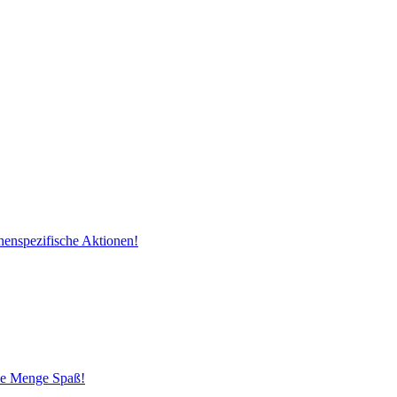
henspezifische Aktionen!
ede Menge Spaß!