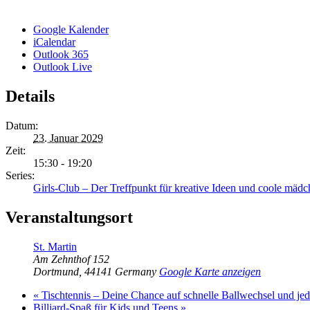
Google Kalender
iCalendar
Outlook 365
Outlook Live
Details
Datum:
23. Januar 2029
Zeit:
15:30 - 19:20
Series:
Girls-Club – Der Treffpunkt für kreative Ideen und coole mädc
Veranstaltungsort
St. Martin
Am Zehnthof 152
Dortmund
,
44141
Germany
Google Karte anzeigen
«
Tischtennis – Deine Chance auf schnelle Ballwechsel und j
Billiard-Spaß für Kids und Teens
»