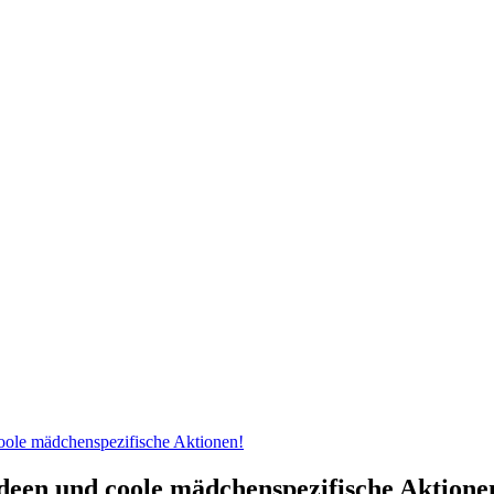
coole mädchenspezifische Aktionen!
Ideen und coole mädchenspezifische Aktione