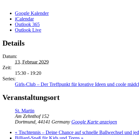
Google Kalender
iCalendar
Outlook 365
Outlook Live
Details
Datum:
13. Februar 2029
Zeit:
15:30 - 19:20
Series:
Girls-Club – Der Treffpunkt für kreative Ideen und coole mädc
Veranstaltungsort
St. Martin
Am Zehnthof 152
Dortmund
,
44141
Germany
Google Karte anzeigen
«
Tischtennis – Deine Chance auf schnelle Ballwechsel und j
Billiard-Spaß für Kids und Teens
»