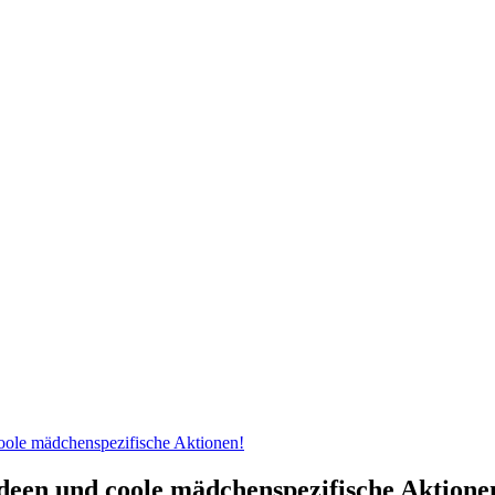
coole mädchenspezifische Aktionen!
Ideen und coole mädchenspezifische Aktione