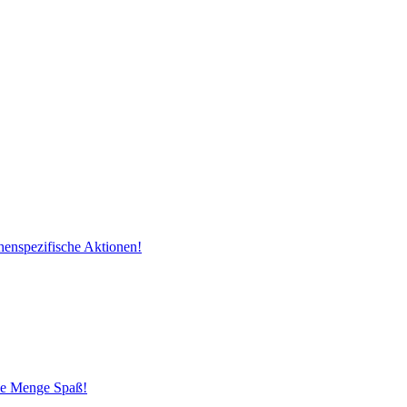
henspezifische Aktionen!
ede Menge Spaß!