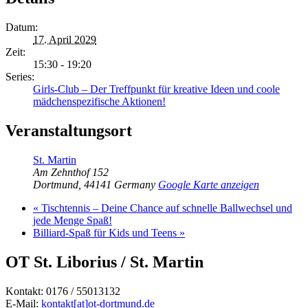
Datum:
17. April 2029
Zeit:
15:30 - 19:20
Series:
Girls-Club – Der Treffpunkt für kreative Ideen und coole
mädchenspezifische Aktionen!
Veranstaltungsort
St. Martin
Am Zehnthof 152
Dortmund
,
44141
Germany
Google Karte anzeigen
«
Tischtennis – Deine Chance auf schnelle Ballwechsel und
jede Menge Spaß!
Billiard-Spaß für Kids und Teens
»
OT St. Liborius / St. Martin
Kontakt: 0176 / 55013132
E-Mail:
kontakt[at]ot-dortmund.de