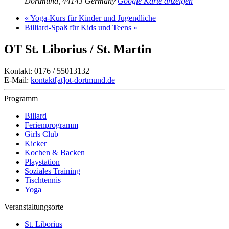
Dortmund
,
44143
Germany
Google Karte anzeigen
«
Yoga-Kurs für Kinder und Jugendliche
Billiard-Spaß für Kids und Teens
»
OT St. Liborius / St. Martin
Kontakt: 0176 / 55013132
E-Mail:
kontakt[at]ot-dortmund.de
Programm
Billard
Ferienprogramm
Girls Club
Kicker
Kochen & Backen
Playstation
Soziales Training
Tischtennis
Yoga
Veranstaltungsorte
St. Liborius