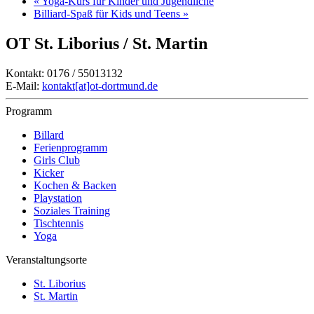
«
Yoga-Kurs für Kinder und Jugendliche
Billiard-Spaß für Kids und Teens
»
OT St. Liborius / St. Martin
Kontakt: 0176 / 55013132
E-Mail:
kontakt[at]ot-dortmund.de
Programm
Billard
Ferienprogramm
Girls Club
Kicker
Kochen & Backen
Playstation
Soziales Training
Tischtennis
Yoga
Veranstaltungsorte
St. Liborius
St. Martin