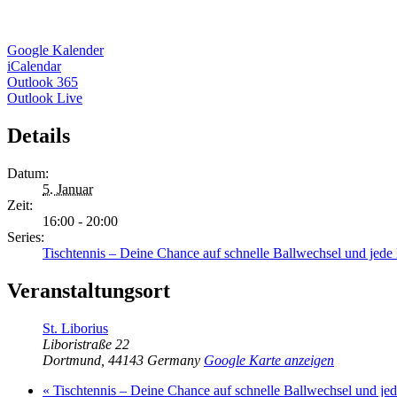
Google Kalender
iCalendar
Outlook 365
Outlook Live
Details
Datum:
5. Januar
Zeit:
16:00 - 20:00
Series:
Tischtennis – Deine Chance auf schnelle Ballwechsel und jed
Veranstaltungsort
St. Liborius
Liboristraße 22
Dortmund
,
44143
Germany
Google Karte anzeigen
«
Tischtennis – Deine Chance auf schnelle Ballwechsel und j