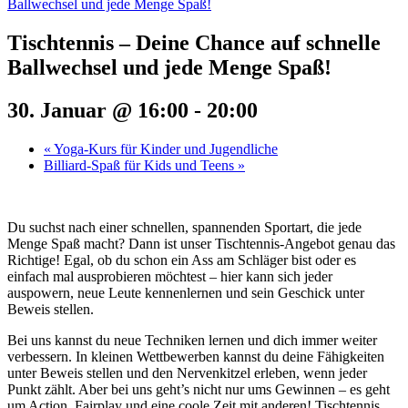
Ballwechsel und jede Menge Spaß!
Tischtennis – Deine Chance auf schnelle
Ballwechsel und jede Menge Spaß!
30. Januar @ 16:00
-
20:00
«
Yoga-Kurs für Kinder und Jugendliche
Billiard-Spaß für Kids und Teens
»
Du suchst nach einer schnellen, spannenden Sportart, die jede
Menge Spaß macht? Dann ist unser Tischtennis-Angebot genau das
Richtige! Egal, ob du schon ein Ass am Schläger bist oder es
einfach mal ausprobieren möchtest – hier kann sich jeder
auspowern, neue Leute kennenlernen und sein Geschick unter
Beweis stellen.
Bei uns kannst du neue Techniken lernen und dich immer weiter
verbessern. In kleinen Wettbewerben kannst du deine Fähigkeiten
unter Beweis stellen und den Nervenkitzel erleben, wenn jeder
Punkt zählt. Aber bei uns geht’s nicht nur ums Gewinnen – es geht
um Action, Fairplay und eine coole Zeit mit anderen! Tischtennis