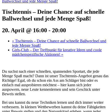
Ballwechsel und jede Menge Spaß!
Tischtennis – Deine Chance auf schnelle
Ballwechsel und jede Menge Spaß!
20. April @ 16:00
-
20:00
«
Tischtennis – Deine Chance auf schnelle Ballwechsel und
jede Menge Spaß!
Girls-Club – Der Treffpunkt für kreative Ideen und coole
mädchenspezifische Aktionen!
»
Du suchst nach einer schnellen, spannenden Sportart, die jede
Menge Spaß macht? Dann ist unser Tischtennis-Angebot genau das
Richtige! Egal, ob du schon ein Ass am Schläger bist oder es
einfach mal ausprobieren möchtest – hier kann sich jeder
auspowern, neue Leute kennenlernen und sein Geschick unter
Beweis stellen.
Bei uns kannst du neue Techniken lernen und dich immer weiter
verbessern. In kleinen Wettbewerben kannst du deine Fähigkeiten
unter Beweis stellen und den Nervenkitzel erleben, wenn jeder