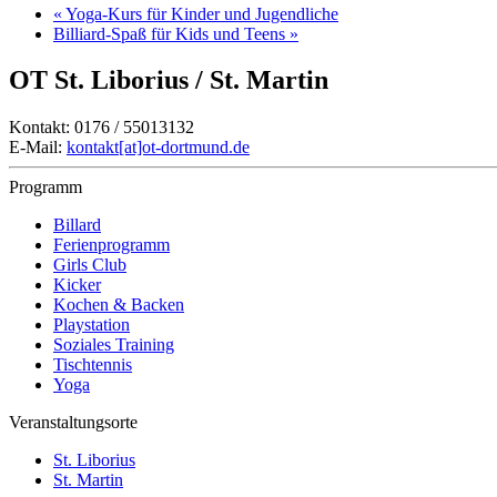
«
Yoga-Kurs für Kinder und Jugendliche
Billiard-Spaß für Kids und Teens
»
OT St. Liborius / St. Martin
Kontakt: 0176 / 55013132
E-Mail:
kontakt[at]ot-dortmund.de
Programm
Billard
Ferienprogramm
Girls Club
Kicker
Kochen & Backen
Playstation
Soziales Training
Tischtennis
Yoga
Veranstaltungsorte
St. Liborius
St. Martin