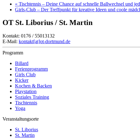
«
Tischtennis – Deine Chance auf schnelle Ballwechsel und j
Girls-Club – Der Treffpunkt für kreative Ideen und coole mäd
OT St. Liborius / St. Martin
Kontakt: 0176 / 55013132
E-Mail:
kontakt[at]ot-dortmund.de
Programm
Billard
Ferienprogramm
Girls Club
Kicker
Kochen & Backen
Playstation
Soziales Training
Tischtennis
Yoga
Veranstaltungsorte
St. Liborius
St. Martin