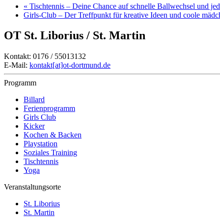
«
Tischtennis – Deine Chance auf schnelle Ballwechsel und j
Girls-Club – Der Treffpunkt für kreative Ideen und coole mäd
OT St. Liborius / St. Martin
Kontakt: 0176 / 55013132
E-Mail:
kontakt[at]ot-dortmund.de
Programm
Billard
Ferienprogramm
Girls Club
Kicker
Kochen & Backen
Playstation
Soziales Training
Tischtennis
Yoga
Veranstaltungsorte
St. Liborius
St. Martin