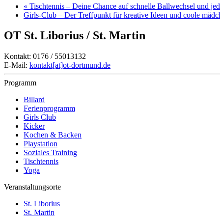
«
Tischtennis – Deine Chance auf schnelle Ballwechsel und j
Girls-Club – Der Treffpunkt für kreative Ideen und coole mäd
OT St. Liborius / St. Martin
Kontakt: 0176 / 55013132
E-Mail:
kontakt[at]ot-dortmund.de
Programm
Billard
Ferienprogramm
Girls Club
Kicker
Kochen & Backen
Playstation
Soziales Training
Tischtennis
Yoga
Veranstaltungsorte
St. Liborius
St. Martin