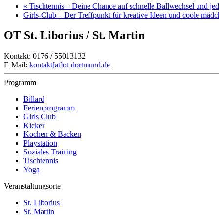
«
Tischtennis – Deine Chance auf schnelle Ballwechsel und j
Girls-Club – Der Treffpunkt für kreative Ideen und coole mäd
OT St. Liborius / St. Martin
Kontakt: 0176 / 55013132
E-Mail:
kontakt[at]ot-dortmund.de
Programm
Billard
Ferienprogramm
Girls Club
Kicker
Kochen & Backen
Playstation
Soziales Training
Tischtennis
Yoga
Veranstaltungsorte
St. Liborius
St. Martin