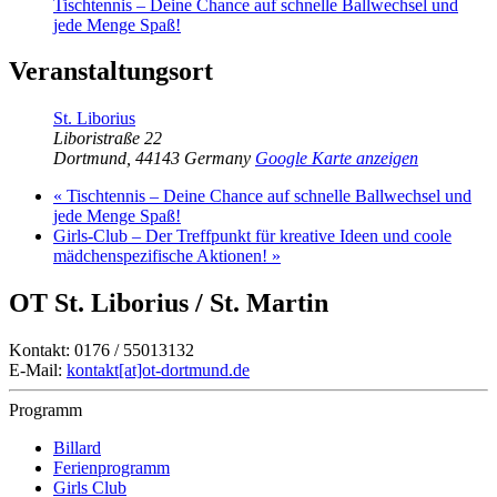
Tischtennis – Deine Chance auf schnelle Ballwechsel und
jede Menge Spaß!
Veranstaltungsort
St. Liborius
Liboristraße 22
Dortmund
,
44143
Germany
Google Karte anzeigen
«
Tischtennis – Deine Chance auf schnelle Ballwechsel und
jede Menge Spaß!
Girls-Club – Der Treffpunkt für kreative Ideen und coole
mädchenspezifische Aktionen!
»
OT St. Liborius / St. Martin
Kontakt: 0176 / 55013132
E-Mail:
kontakt[at]ot-dortmund.de
Programm
Billard
Ferienprogramm
Girls Club