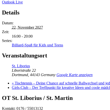
Outlook Live
Details
Datum:
22. November 2027
Zeit:
16:00 - 20:00
Series:
Billiard-Spaß für Kids und Teens
Veranstaltungsort
St. Liborius
Liboristraße 22
Dortmund
,
44143
Germany
Google Karte anzeigen
«
Tischtennis – Deine Chance auf schnelle Ballwechsel und j
Girls-Club – Der Treffpunkt für kreative Ideen und coole mäd
OT St. Liborius / St. Martin
Kontakt: 0176 / 55013132