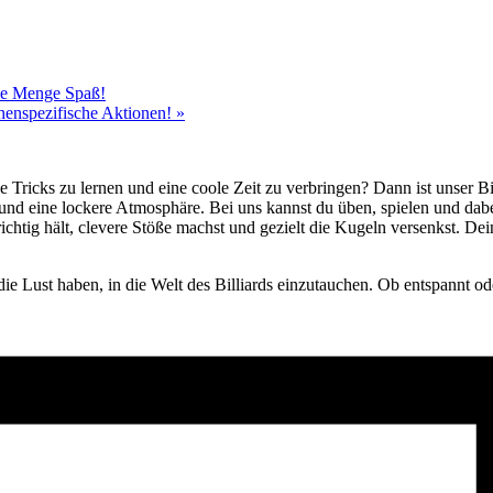
ede Menge Spaß!
chenspezifische Aktionen!
»
e Tricks zu lernen und eine coole Zeit zu verbringen? Dann ist unser B
 und eine lockere Atmosphäre. Bei uns kannst du üben, spielen und da
ichtig hält, clevere Stöße machst und gezielt die Kugeln versenkst. D
die Lust haben, in die Welt des Billiards einzutauchen. Ob entspannt ode