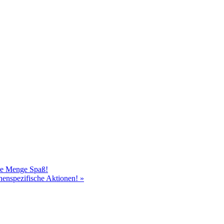
ede Menge Spaß!
chenspezifische Aktionen!
»