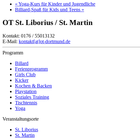
«
Yoga-Kurs für Kinder und Jugendliche
Billiard-Spaß für Kids und Teens
»
OT St. Liborius / St. Martin
Kontakt: 0176 / 55013132
E-Mail:
kontakt[at]ot-dortmund.de
Programm
Billard
Ferienprogramm
Girls Club
Kicker
Kochen & Backen
Playstation
Soziales Training
Tischtennis
Yoga
Veranstaltungsorte
St. Liborius
St. Martin