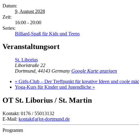
Datum:
9. August 2028
Zeit:
16:00 - 20:00
Series:
Billiard-Spaß für Kids und Teens
Veranstaltungsort
St. Liborius
Liboristraße 22
Dortmund
,
44143
Germany
Google Karte anzeigen
«
Girls-Club – Der Treffpunkt für kreative Ideen und coole mä
Yoga-Kurs für Kinder und Jugendliche
»
OT St. Liborius / St. Martin
Kontakt: 0176 / 55013132
E-Mail:
kontakt[at]ot-dortmund.de
Programm