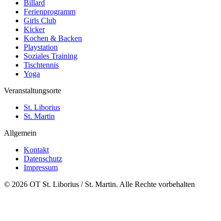
Billard
Ferienprogramm
Girls Club
Kicker
Kochen & Backen
Playstation
Soziales Training
Tischtennis
Yoga
Veranstaltungsorte
St. Liborius
St. Martin
Allgemein
Kontakt
Datenschutz
Impressum
© 2026 OT St. Liborius / St. Martin. Alle Rechte vorbehalten