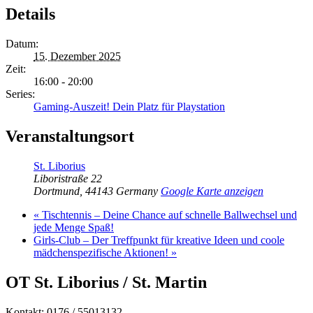
Details
Datum:
15. Dezember 2025
Zeit:
16:00 - 20:00
Series:
Gaming-Auszeit! Dein Platz für Playstation
Veranstaltungsort
St. Liborius
Liboristraße 22
Dortmund
,
44143
Germany
Google Karte anzeigen
«
Tischtennis – Deine Chance auf schnelle Ballwechsel und
jede Menge Spaß!
Girls-Club – Der Treffpunkt für kreative Ideen und coole
mädchenspezifische Aktionen!
»
OT St. Liborius / St. Martin
Kontakt: 0176 / 55013132