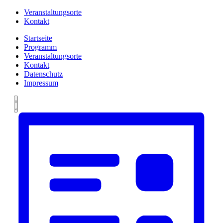
Veranstaltungsorte
Kontakt
Startseite
Programm
Veranstaltungsorte
Kontakt
Datenschutz
Impressum
Ansichten-
Veranstaltung
Summary
Ansichten-
Navigation
Navigation