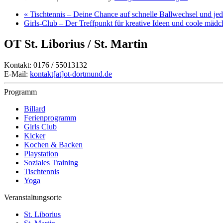
«
Tischtennis – Deine Chance auf schnelle Ballwechsel und j
Girls-Club – Der Treffpunkt für kreative Ideen und coole mäd
OT St. Liborius / St. Martin
Kontakt: 0176 / 55013132
E-Mail:
kontakt[at]ot-dortmund.de
Programm
Billard
Ferienprogramm
Girls Club
Kicker
Kochen & Backen
Playstation
Soziales Training
Tischtennis
Yoga
Veranstaltungsorte
St. Liborius