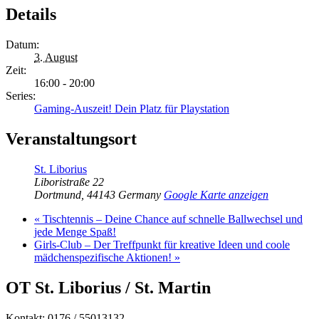
Details
Datum:
3. August
Zeit:
16:00 - 20:00
Series:
Gaming-Auszeit! Dein Platz für Playstation
Veranstaltungsort
St. Liborius
Liboristraße 22
Dortmund
,
44143
Germany
Google Karte anzeigen
«
Tischtennis – Deine Chance auf schnelle Ballwechsel und
jede Menge Spaß!
Girls-Club – Der Treffpunkt für kreative Ideen und coole
mädchenspezifische Aktionen!
»
OT St. Liborius / St. Martin
Kontakt: 0176 / 55013132