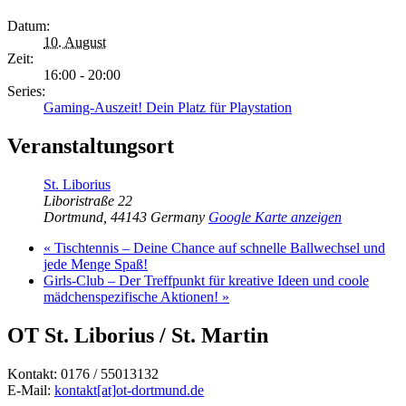
Datum:
10. August
Zeit:
16:00 - 20:00
Series:
Gaming-Auszeit! Dein Platz für Playstation
Veranstaltungsort
St. Liborius
Liboristraße 22
Dortmund
,
44143
Germany
Google Karte anzeigen
«
Tischtennis – Deine Chance auf schnelle Ballwechsel und
jede Menge Spaß!
Girls-Club – Der Treffpunkt für kreative Ideen und coole
mädchenspezifische Aktionen!
»
OT St. Liborius / St. Martin
Kontakt: 0176 / 55013132
E-Mail:
kontakt[at]ot-dortmund.de