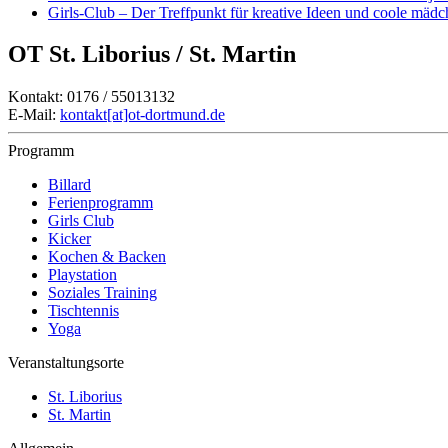
Girls-Club – Der Treffpunkt für kreative Ideen und coole mäd
OT St. Liborius / St. Martin
Kontakt: 0176 / 55013132
E-Mail:
kontakt[at]ot-dortmund.de
Programm
Billard
Ferienprogramm
Girls Club
Kicker
Kochen & Backen
Playstation
Soziales Training
Tischtennis
Yoga
Veranstaltungsorte
St. Liborius
St. Martin