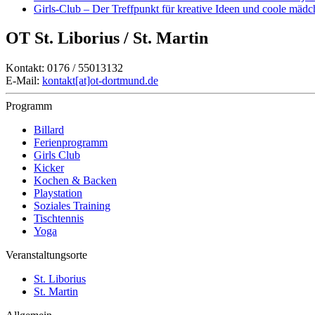
Girls-Club – Der Treffpunkt für kreative Ideen und coole mäd
OT St. Liborius / St. Martin
Kontakt: 0176 / 55013132
E-Mail:
kontakt[at]ot-dortmund.de
Programm
Billard
Ferienprogramm
Girls Club
Kicker
Kochen & Backen
Playstation
Soziales Training
Tischtennis
Yoga
Veranstaltungsorte
St. Liborius
St. Martin