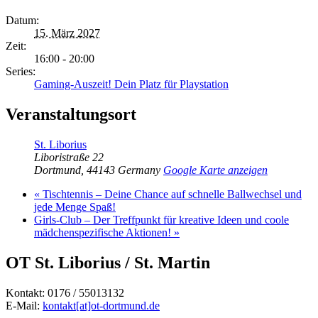
Datum:
15. März 2027
Zeit:
16:00 - 20:00
Series:
Gaming-Auszeit! Dein Platz für Playstation
Veranstaltungsort
St. Liborius
Liboristraße 22
Dortmund
,
44143
Germany
Google Karte anzeigen
«
Tischtennis – Deine Chance auf schnelle Ballwechsel und
jede Menge Spaß!
Girls-Club – Der Treffpunkt für kreative Ideen und coole
mädchenspezifische Aktionen!
»
OT St. Liborius / St. Martin
Kontakt: 0176 / 55013132
E-Mail:
kontakt[at]ot-dortmund.de