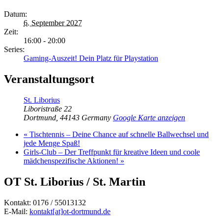
Datum:
6. September 2027
Zeit:
16:00 - 20:00
Series:
Gaming-Auszeit! Dein Platz für Playstation
Veranstaltungsort
St. Liborius
Liboristraße 22
Dortmund
,
44143
Germany
Google Karte anzeigen
«
Tischtennis – Deine Chance auf schnelle Ballwechsel und
jede Menge Spaß!
Girls-Club – Der Treffpunkt für kreative Ideen und coole
mädchenspezifische Aktionen!
»
OT St. Liborius / St. Martin
Kontakt: 0176 / 55013132
E-Mail:
kontakt[at]ot-dortmund.de